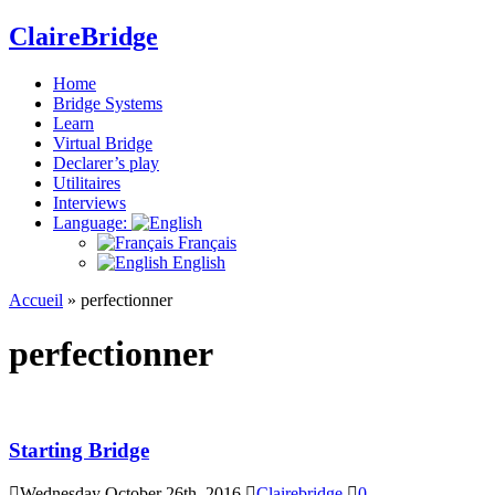
ClaireBridge
Home
Bridge Systems
Learn
Virtual Bridge
Declarer’s play
Utilitaires
Interviews
Language:
Français
English
Accueil
»
perfectionner
perfectionner
Starting Bridge
Wednesday October 26th, 2016
Clairebridge
0